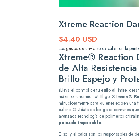
Xtreme Reaction Da
Precio
$4.40 USD
habitual
Los
gastos de envío
se calculan en la pant
Xtreme® Reaction D
de Alta Resistencia
Brillo Espejo y Pro
¡Lleva el control de tu estilo al límite, d
máximo rendimiento! El gel
Xtreme® Re
minuciosamente para quienes exigen una fi
pulcro. Olvídate de los geles comunes que
avanzada tecnología de polímeros cristali
peinado impecable
.
El sol y el calor son los responsables de de