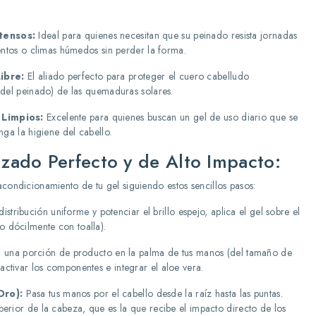
tensos:
Ideal para quienes necesitan que su peinado resista jornadas
ientos o climas húmedos sin perder la forma.
ibre:
El aliado perfecto para proteger el cuero cabelludo
 del peinado) de las quemaduras solares.
 Limpios:
Excelente para quienes buscan un gel de uso diario que se
nga la higiene del cabello.
izado Perfecto y de Alto Impacto:
acondicionamiento de tu gel siguiendo estos sencillos pasos:
stribución uniforme y potenciar el brillo espejo, aplica el gel sobre el
 dócilmente con toalla).
una porción de producto en la palma de tus manos (del tamaño de
ctivar los componentes e integrar el aloe vera.
Oro):
Pasa tus manos por el cabello desde la raíz hasta las puntas.
perior de la cabeza, que es la que recibe el impacto directo de los