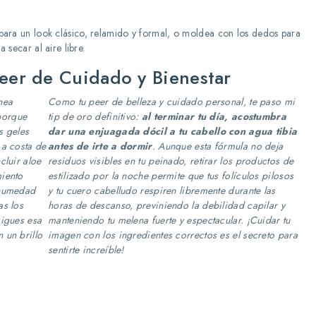
 para un look clásico, relamido y formal, o moldea con los dedos para
 secar al aire libre.
Peer de Cuidado y Bienestar
nea
Como tu peer de belleza y cuidado personal, te paso mi
porque
tip de oro definitivo:
al terminar tu día, acostumbra
s geles
dar una enjuagada dócil a tu cabello con agua tibia
 a costa de
antes de irte a dormir
. Aunque esta fórmula no deja
cluir aloe
residuos visibles en tu peinado, retirar los productos de
miento
estilizado por la noche permite que tus folículos pilosos
 humedad
y tu cuero cabelludo respiren libremente durante las
as los
horas de descanso, previniendo la debilidad capilar y
sigues esa
manteniendo tu melena fuerte y espectacular. ¡Cuidar tu
 un brillo
imagen con los ingredientes correctos es el secreto para
sentirte increíble!