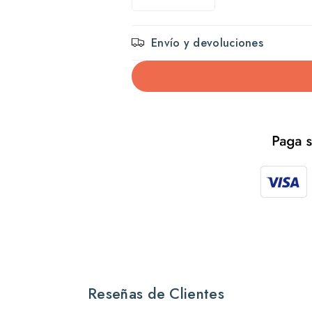
Reducir
Aumentar
cantidad
cantidad
Envío y devoluciones
para
para
Xtreme
Xtreme
reaction
reaction
dark
dark
clear
clear
Reseñas de Clientes