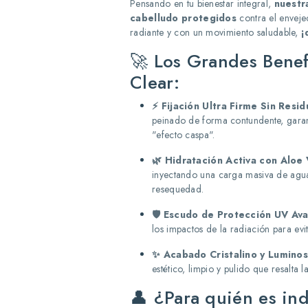
Pensando en tu bienestar integral,
nuestr
cabelludo protegidos
contra el enveje
radiante y con un movimiento saludable,
¡
🚀 Los Grandes Benef
Clear:
⚡ Fijación Ultra Firme Sin Resid
peinado de forma contundente, garan
"efecto caspa".
🌿 Hidratación Activa con Aloe 
inyectando una carga masiva de agua, 
resequedad.
🛡️ Escudo de Protección UV Av
los impactos de la radiación para ev
✨ Acabado Cristalino y Luminos
estético, limpio y pulido que resalta l
👤 ¿Para quién es in