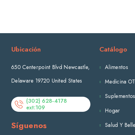
Ubicación
Catálogo
650 Centerpoint Blvd Newcastle,
Alimentos
Delaware 19720 United States
Medicina O
Suplemento
(302) 628-4178
ext:109
Hogar
Síguenos
Salud Y Bell