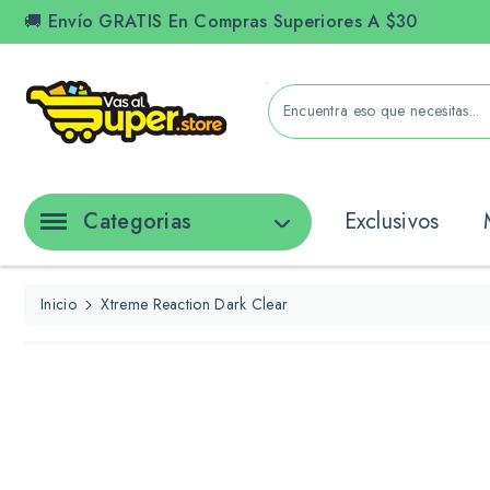
ctamente
🚚 Envío GRATIS En Compras Superiores A $30
ontenido
Encuentra eso que necesitas...
Categorias
Exclusivos
r
Inicio
Xtreme Reaction Dark Clear
irectamente
 La
nformación
el
roducto