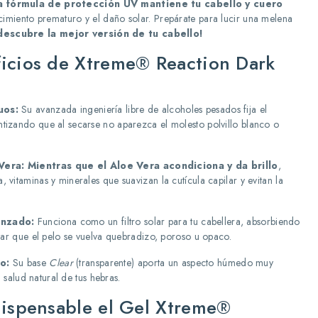
a fórmula de protección UV mantiene tu cabello y cuero
cimiento prematuro y el daño solar. Prepárate para lucir una melena
descubre la mejor versión de tu cabello!
icios de Xtreme® Reaction Dark
uos:
Su avanzada ingeniería libre de alcoholes pesados fija el
tizando que al secarse no aparezca el molesto polvillo blanco o
Vera:
Mientras que el Aloe Vera acondiciona y da brillo
,
vitaminas y minerales que suavizan la cutícula capilar y evitan la
anzado:
Funciona como un filtro solar para tu cabellera, absorbiendo
itar que el pelo se vuelva quebradizo, poroso u opaco.
o:
Su base
Clear
(transparente) aporta un aspecto húmedo muy
a salud natural de tus hebras.
dispensable el Gel Xtreme®