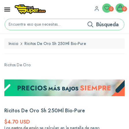
ctamente
ontenido
0
0
Búsqueda
Encuentra eso que necesitas...
Inicio
Ricitos De Oro Sh 250Ml Bio-Pure
rectamente
La
formación
l
Ricitos De Oro
oducto
Ricitos De Oro Sh 250Ml Bio-Pure
Precio
$4.70 USD
habitual
Los
gastos de envío
se calculan en la pantalla de pago.