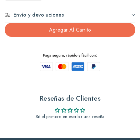
cantidad
cantidad
Envío y devoluciones
para
para
Agregar Al Carrito
Ricitos
Ricitos
De
De
Oro
Oro
Sh
Sh
250Ml
250Ml
Reseñas de Clientes
Bio-
Bio-
Sé el primero en escribir una reseña
Pure
Pure