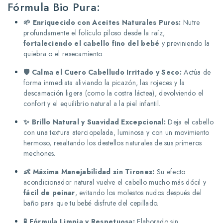
Fórmula Bio Pura:
🌱 Enriquecido con Aceites Naturales Puros:
Nutre
profundamente el folículo piloso desde la raíz,
fortaleciendo el cabello fino del bebé
y previniendo la
quiebra o el resecamiento.
🛡️ Calma el Cuero Cabelludo Irritado y Seco:
Actúa de
forma inmediata aliviando la picazón, las rojeces y la
descamación ligera (como la costra láctea), devolviendo el
confort y el equilibrio natural a la piel infantil.
✨ Brillo Natural y Suavidad Excepcional:
Deja el cabello
con una textura aterciopelada, luminosa y con un movimiento
hermoso, resaltando los destellos naturales de sus primeros
mechones.
👶 Máxima Manejabilidad sin Tirones:
Su efecto
acondicionador natural vuelve el cabello mucho más dócil y
fácil de peinar
, evitando los molestos nudos después del
baño para que tu bebé disfrute del cepillado.
🧪 Fórmula Limpia y Respetuosa:
Elaborado sin