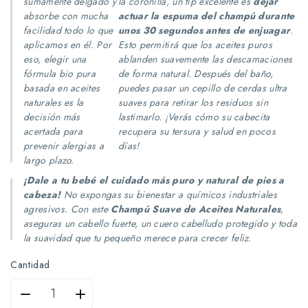
sumamente delgado y
la coronilla, un tip excelente es
dejar
absorbe con mucha
actuar la espuma del champú durante
facilidad todo lo que
unos 30 segundos antes de enjuagar
.
aplicamos en él.
Por
Esto permitirá que los aceites puros
eso, elegir una
ablanden suavemente las descamaciones
fórmula bio pura
de forma natural. Después del baño,
basada en aceites
puedes pasar un cepillo de cerdas ultra
naturales es la
suaves para retirar los residuos sin
decisión más
lastimarlo. ¡Verás cómo su cabecita
acertada para
recupera su tersura y salud en pocos
prevenir alergias a
días!
largo plazo.
¡Dale a tu bebé el cuidado más puro y natural de pies a
cabeza!
No expongas su bienestar a químicos industriales
agresivos.
Con este
Champú Suave de Aceites Naturales
,
aseguras un cabello fuerte, un cuero cabelludo protegido y toda
la suavidad que tu pequeño merece para crecer feliz.
Cantidad
Reducir
Aumentar