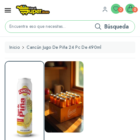
ctamente
ontenido
0
0
Búsqueda
Encuentra eso que necesitas...
Inicio
Cancún Jugo De Piña 24 Pc De 490ml
rectamente
La
formación
l
oducto