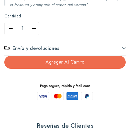
la frescura y comparte el sabor del verano!
Cantidad
Reducir
Aumentar
cantidad
cantidad
Envío y devoluciones
para
para
Agregar Al Carrito
Cancún
Cancún
Jugo
Jugo
de
de
piña
piña
24
24
Reseñas de Clientes