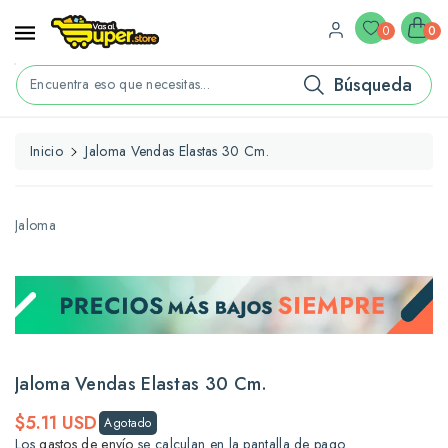
ctamente
ontenido
0
0
Búsqueda
Encuentra eso que necesitas...
Inicio
Jaloma Vendas Elastas 30 Cm.
rectamente
La
formación
l
Jaloma
oducto
Jaloma Vendas Elastas 30 Cm.
Precio
$5.11 USD
Agotado
habitual
Los
gastos de envío
se calculan en la pantalla de pago.