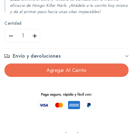
eficacia de Hongo Killer Nails. ¡Añádelo a tu carrito hoy mismo
y da el primer paso hacia unas uñas impecables!
Cantidad
Reducir
Aumentar
cantidad
cantidad
Envío y devoluciones
para
para
Agregar Al Carrito
Hongo
Hongo
Killer
Killer
Nails
Nails
1
1
Fl
Fl