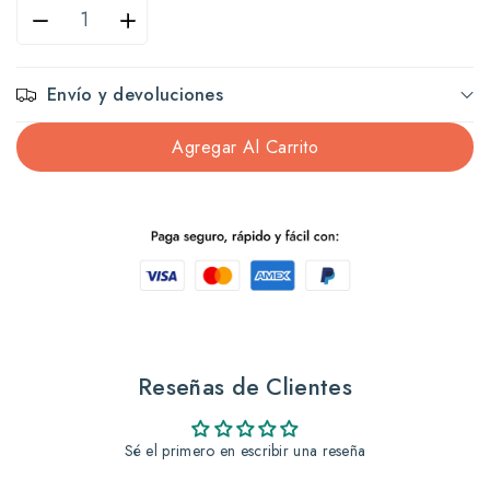
Reducir
Aumentar
cantidad
cantidad
Envío y devoluciones
para
para
Agregar Al Carrito
Hidravit
Hidravit
Suero-
Suero-
Vitaminado
Vitaminado
Coconut
Coconut
750ml
750ml
Reseñas de Clientes
x12
x12
Sé el primero en escribir una reseña