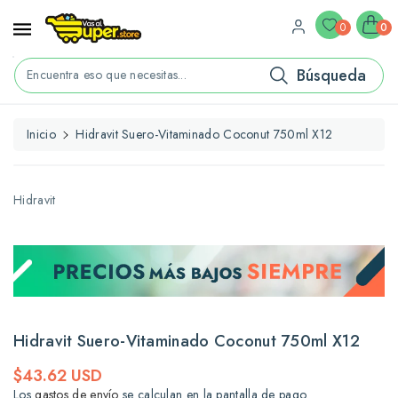
ctamente
ontenido
0
0
Búsqueda
Encuentra eso que necesitas...
Inicio
Hidravit Suero-Vitaminado Coconut 750ml X12
rectamente
La
formación
l
Hidravit
oducto
Hidravit Suero-Vitaminado Coconut 750ml X12
Precio
$43.62 USD
habitual
Los
gastos de envío
se calculan en la pantalla de pago.