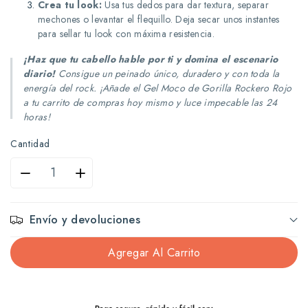
Crea tu look:
Usa tus dedos para dar textura, separar
mechones o levantar el flequillo. Deja secar unos instantes
para sellar tu look con máxima resistencia.
¡Haz que tu cabello hable por ti y domina el escenario
diario!
Consigue un peinado único, duradero y con toda la
energía del rock. ¡Añade el Gel Moco de Gorilla Rockero Rojo
a tu carrito de compras hoy mismo y luce impecable las 24
horas!
Cantidad
Reducir
Aumentar
cantidad
cantidad
Envío y devoluciones
para
para
Agregar Al Carrito
Gel
Gel
moco
moco