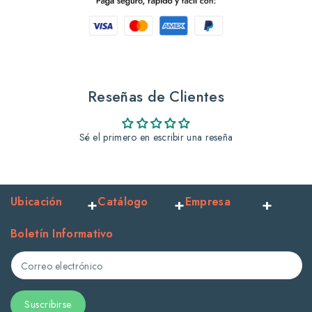
de
de
gorilla
gorilla
rockero
rockero
Reseñas de Clientes
rojo
rojo
Sé el primero en escribir una reseña
Ubicación
Catálogo
Empresa
Boletín Informativo
Correo electrónico
Suscribirse