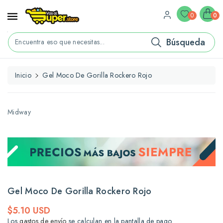
ctamente
ontenido
0
0
Búsqueda
Encuentra eso que necesitas...
Inicio
Gel Moco De Gorilla Rockero Rojo
rectamente
La
formación
l
Midway
oducto
Gel Moco De Gorilla Rockero Rojo
Precio
$5.10 USD
habitual
Los
gastos de envío
se calculan en la pantalla de pago.