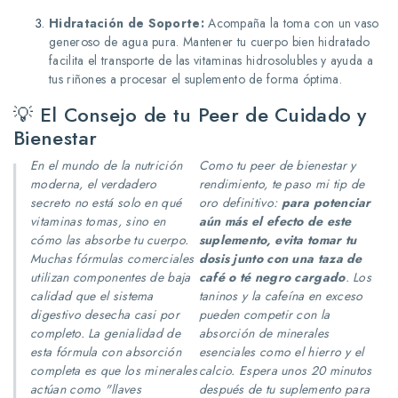
Hidratación de Soporte:
Acompaña la toma con un vaso
generoso de agua pura. Mantener tu cuerpo bien hidratado
facilita el transporte de las vitaminas hidrosolubles y ayuda a
tus riñones a procesar el suplemento de forma óptima.
💡 El Consejo de tu Peer de Cuidado y
Bienestar
En el mundo de la nutrición
Como tu peer de bienestar y
moderna, el verdadero
rendimiento, te paso mi tip de
secreto no está solo en
qué
oro definitivo:
para potenciar
vitaminas tomas, sino en
aún más el efecto de este
cómo
las absorbe tu cuerpo.
suplemento, evita tomar tu
Muchas fórmulas comerciales
dosis junto con una taza de
utilizan componentes de baja
café o té negro cargado
. Los
calidad que el sistema
taninos y la cafeína en exceso
digestivo desecha casi por
pueden competir con la
completo. La genialidad de
absorción de minerales
esta fórmula con absorción
esenciales como el hierro y el
completa es que los minerales
calcio. Espera unos 20 minutos
actúan como "llaves
después de tu suplemento para