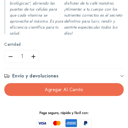
biológicas", abriendo las
disfrutar de tu café matutino.
puertas de tus células para
¡Alimentar a tu cuerpo con los
que cada vitamina se
nutrientes correctos es el secreto
aproveche al máximo. Es pura
definitivo para lucir, rendir y
eficiencia científica para tu
sentirte espectacular todos los
salud.
días!
Cantidad
Reducir
Aumentar
cantidad
cantidad
Envío y devoluciones
para
para
Agregar Al Carrito
Vital
Vital
Fuerte
Fuerte
275Ml
275Ml