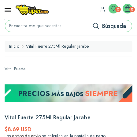
ctamente
ontenido
0
0
Búsqueda
Encuentra eso que necesitas...
Inicio
Vital Fuerte 275Ml Regular Jarabe
rectamente
La
formación
l
Vital Fuerte
oducto
Vital Fuerte 275Ml Regular Jarabe
Precio
$8.69 USD
habitual
Los
gastos de envío
se calculan en la pantalla de pago.