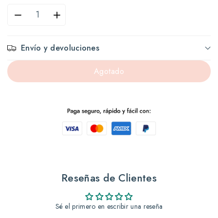
Reducir
Aumentar
cantidad
cantidad
Envío y devoluciones
para
para
Agotado
Deprostat
Deprostat
60
60
caps
caps
Reseñas de Clientes
Sé el primero en escribir una reseña