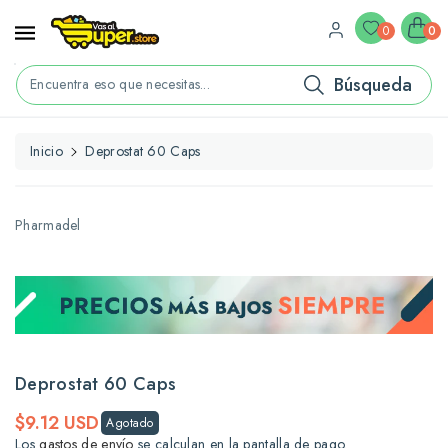
ctamente
ontenido
0
0
Búsqueda
Encuentra eso que necesitas...
Inicio
Deprostat 60 Caps
rectamente
La
formación
l
Pharmadel
oducto
Deprostat 60 Caps
Precio
$9.12 USD
Agotado
habitual
Los
gastos de envío
se calculan en la pantalla de pago.